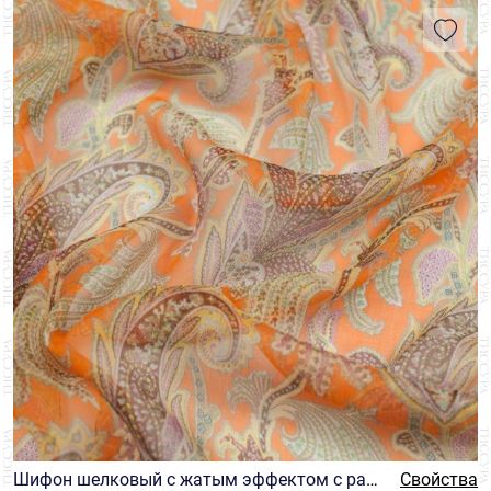
Омбре/Деграде
2
Италия
11
Пейсли
1
БРЕНД
Франция
6
Цветы
1
Binda
2
ЦЕНА
Ruffo Coli
9
₽
₽
Sfate&combier
6
Шифон шелковый с жатым эффектом с раз
Свойства