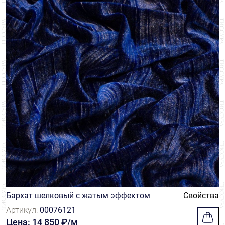
Бархат шелковый с жатым эффектом
Свойства
Артикул:
00076121
Цена: 14 850 ₽/м