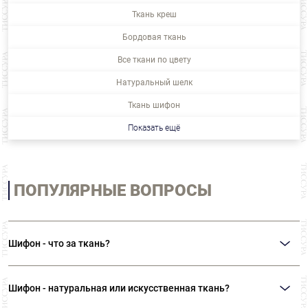
Ткань креш
Бордовая ткань
Все ткани по цвету
Натуральный шелк
Ткань шифон
Показать ещё
ПОПУЛЯРНЫЕ ВОПРОСЫ
Шифон - что за ткань?
Шифон - тонкая, полупрозрачная ткань полотняного переплетения с
характерной рельефной фактурой, созданная из креповых нитей
S
- и
Z
-
Шифон - натуральная или искусственная ткань?
крутки (S- и Z-скручивание — это обозначение направления витков нити.
Z-
крутка
(правая) идет по часовой стрелке (витки вверх-направо), чаще