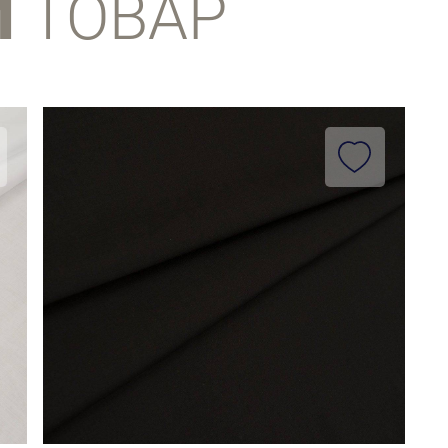
Й
ТОВАР