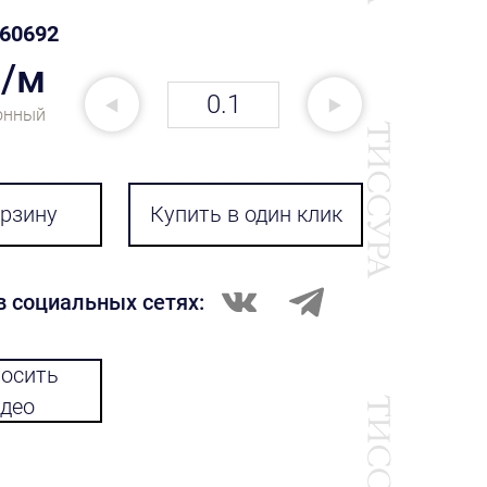
60692
₽/м
онный
орзину
Купить в один клик
в социальных сетях:
осить
део