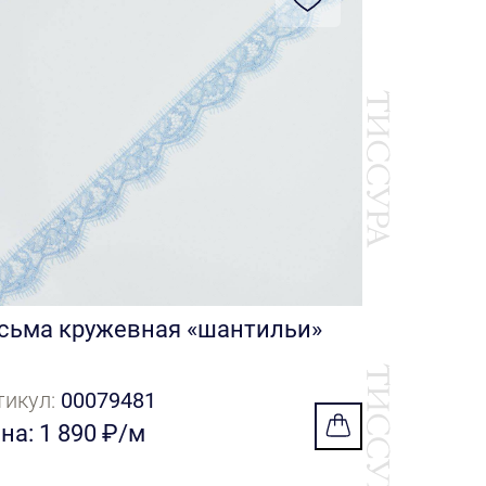
сьма кружевная «шантильи»
тикул:
00079481
на: 1 890 ₽/м