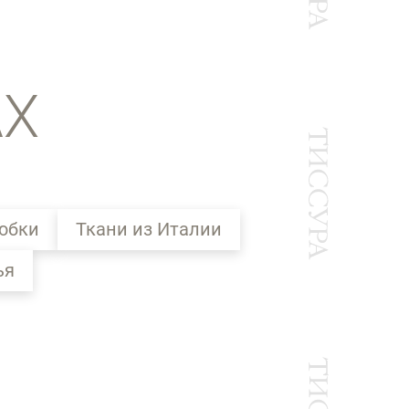
АХ
юбки
Ткани из Италии
ья