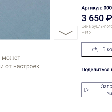
Артикул:
000
3 650 
Цена рубль/пог
метр
В к
т может
и от настроек
Поделиться 
Запр
ви