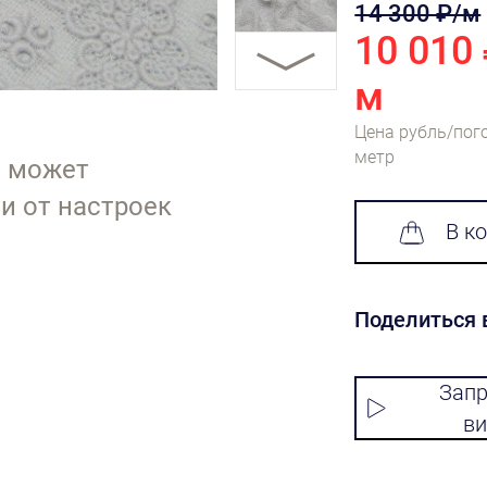
14 300 ₽/м
10 010
м
Цена рубль/пог
метр
т может
и от настроек
В к
Поделиться 
Запр
ви