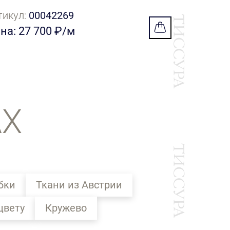
тикул:
00042269
на: 27 700 ₽/м
АХ
бки
Ткани из Австрии
цвету
Кружево