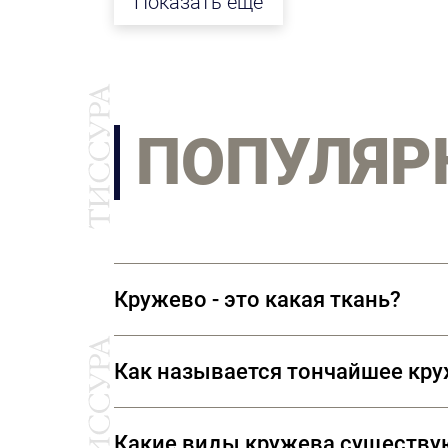
Показать ещё
ПОПУЛЯР
Кружево - это какая ткань?
Кружево — текстильное изделие без
Как называется тончайшее кр
Кружево бывает ручной и машинной
Самым тонким, изысканным и возд
Какие виды кружева существу