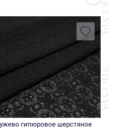
Кружево
Артикул:
0
Цена: 27 
ужево гипюровое шерстяное