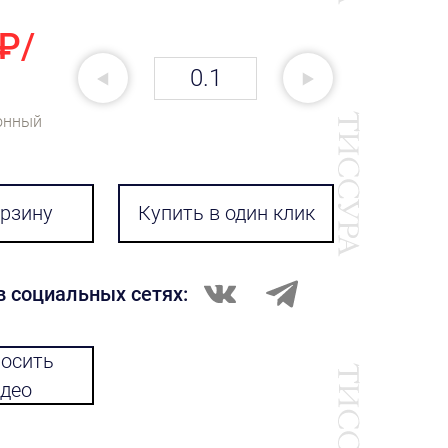
 ₽/
онный
орзину
Купить в один клик
в социальных сетях:
осить
део