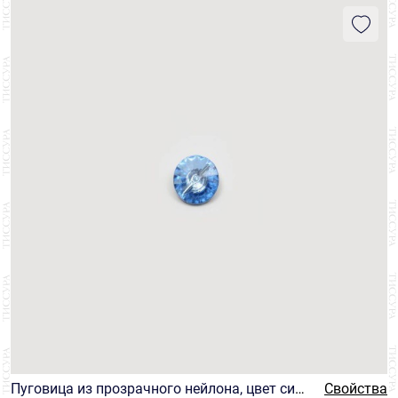
СТРАНА
Италия
40
БРЕНД
Gritti
40
ЦЕНА
₽
₽
Пуговица из прозрачного нейлона, цвет сини
Свойства