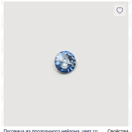
Пуговица из прозрачного нейлона, цвет голу
Свойства